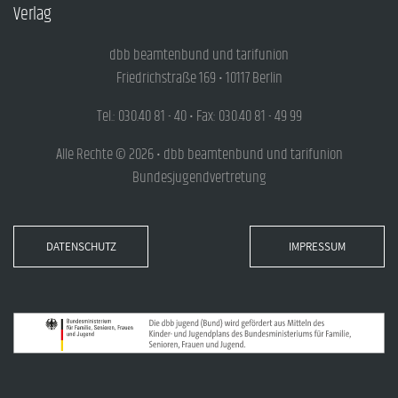
Verlag
dbb beamtenbund und tarifunion
Friedrichstraße 169 • 10117 Berlin
Tel.: 030.40 81 - 40 • Fax: 030.40 81 - 49 99
Alle Rechte © 2026 • dbb beamtenbund und tarifunion
Bundesjugendvertretung
DATENSCHUTZ
IMPRESSUM