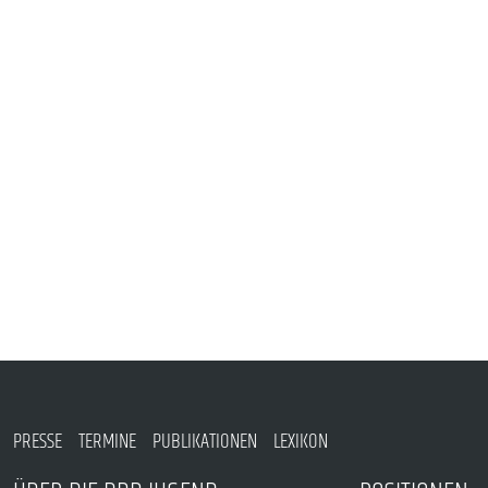
VERANSTALTUNGEN UND SEMINARE
MITGLIEDSCHAFT & SERVICE
PRESSE
TERMINE
PUBLIKATIONEN
LEXIKON