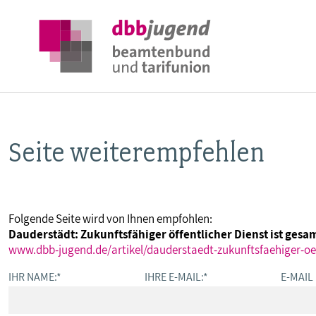
Seite weiterempfehlen
ÜBER DIE DBB JUGEND
POSITIONEN
Folgende Seite wird von Ihnen empfohlen:
Dauderstädt: Zukunftsfähiger öffentlicher Dienst ist gesa
AUSBILDUNGSINFORMATIONEN
www.dbb-jugend.de/artikel/dauderstaedt-zukunftsfaehiger-oef
IHR NAME:
*
IHRE E-MAIL:
*
E-MAIL
INTERNATIONALES