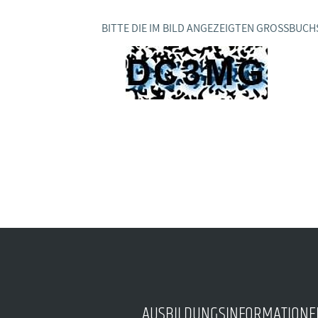
Ideencampus
Landesjugendbünde
Akademie
BITTE DIE IM BILD ANGEZEIGTEN GROSSBUCH
Parlamentarisches Sommerfest
Verlag
AUSBILDUNGSINFORMATIONE