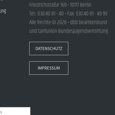
Friedrichstraße 169 • 10117 Berlin
tung
Tel.: 030.40 81 - 40 • Fax: 030.40 81 - 49 99
Alle Rechte © 2026 • dbb beamtenbund
und tarifunion Bundesjugendvertretung
DATENSCHUTZ
IMPRESSUM