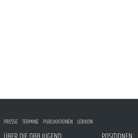
VERANSTALTUNGEN UND SEMINARE
MITGLIEDSCHAFT & SERVICE
PRESSE
TERMINE
PUBLIKATIONEN
LEXIKON
ÜBER DIE DBB JUGEND
POSITIONEN