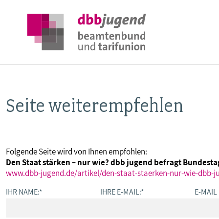
Seite weiterempfehlen
ÜBER DIE DBB JUGEND
POSITIONEN
Folgende Seite wird von Ihnen empfohlen:
Den Staat stärken – nur wie? dbb jugend befragt Bundest
AUSBILDUNGSINFORMATIONEN
www.dbb-jugend.de/artikel/den-staat-staerken-nur-wie-dbb-
IHR NAME:
*
IHRE E-MAIL:
*
E-MAIL
INTERNATIONALES