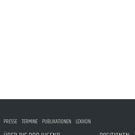
VERANSTALTUNGEN UND SEMINARE
MITGLIEDSCHAFT & SERVICE
PRESSE
TERMINE
PUBLIKATIONEN
LEXIKON