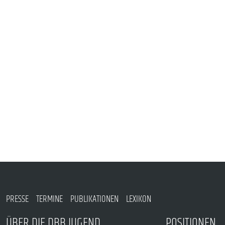
VERANSTALTUNGEN UND SEMINARE
MITGLIEDSCHAFT & SERVICE
PRESSE
TERMINE
PUBLIKATIONEN
LEXIKON
ÜBER DIE DBB JUGEND
POSITIONEN