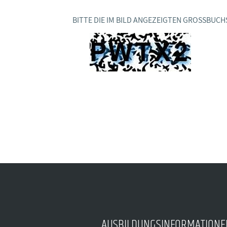
Ideencampus
Landesjugendbünde
Akademie
BITTE DIE IM BILD ANGEZEIGTEN GROSSBUCH
Parlamentarisches Sommerfest
Verlag
AUSBILDUNGSINFORMATIONE