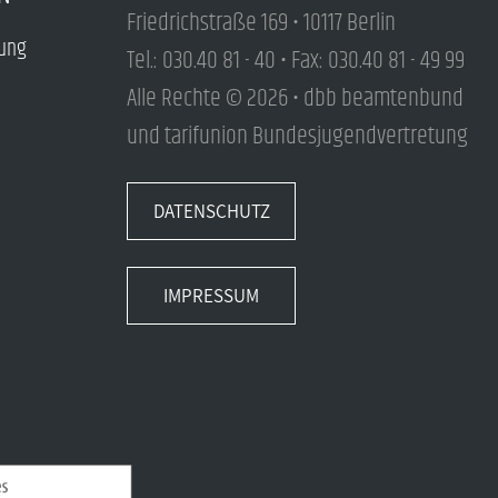
Friedrichstraße 169 • 10117 Berlin
tung
Tel.: 030.40 81 - 40 • Fax: 030.40 81 - 49 99
Alle Rechte © 2026 • dbb beamtenbund
und tarifunion Bundesjugendvertretung
DATENSCHUTZ
IMPRESSUM