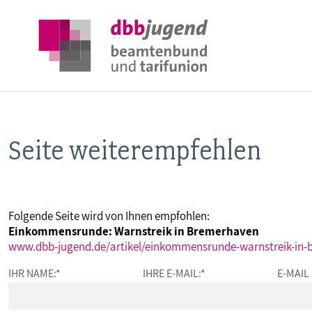
Seite weiterempfehlen
ÜBER DIE DBB JUGEND
POSITIONEN
Folgende Seite wird von Ihnen empfohlen:
Einkommensrunde: Warnstreik in Bremerhaven
AUSBILDUNGSINFORMATIONEN
www.dbb-jugend.de/artikel/einkommensrunde-warnstreik-in-
IHR NAME:
*
IHRE E-MAIL:
*
E-MAIL
INTERNATIONALES