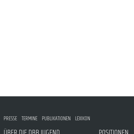
VERANSTALTUNGEN UND SEMINARE
MITGLIEDSCHAFT & SERVICE
PRESSE
TERMINE
PUBLIKATIONEN
LEXIKON
ÜBER DIE DBB JUGEND
POSITIONEN