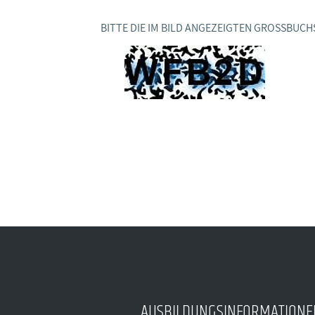
Ideencampus
Landesjugendbünde
Akademie
BITTE DIE IM BILD ANGEZEIGTEN GROSSBUCH
Parlamentarisches Sommerfest
Verlag
AUSBILDUNGSINFORMATIONE