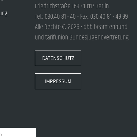
Friedrichstraße 169 • 10117 Berlin
tung
Tel.: 030.40 81 - 40 • Fax: 030.40 81 - 49 99
Alle Rechte © 2026 • dbb beamtenbund
und tarifunion Bundesjugendvertretung
DATENSCHUTZ
IMPRESSUM