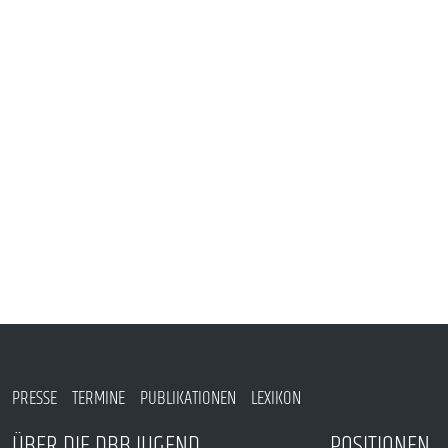
VERANSTALTUNGEN UND SEMINARE
MITGLIEDSCHAFT & SERVICE
PRESSE
TERMINE
PUBLIKATIONEN
LEXIKON
ÜBER DIE DBB JUGEND
POSITIONEN