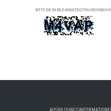
Ideencampus
Landesjugendbünde
Akademie
BITTE DIE IM BILD ANGEZEIGTEN GROSSBUCH
Parlamentarisches Sommerfest
Verlag
AUSBILDUNGSINFORMATIONE