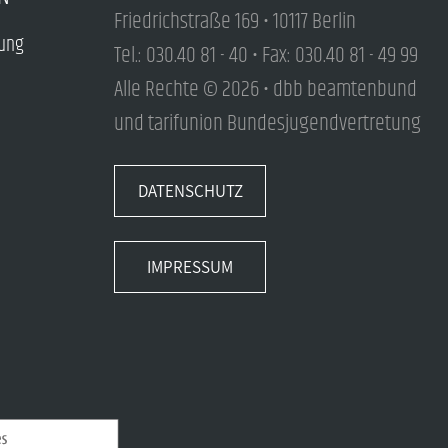
Friedrichstraße 169 • 10117 Berlin
tung
Tel.: 030.40 81 - 40 • Fax: 030.40 81 - 49 99
Alle Rechte © 2026 • dbb beamtenbund
und tarifunion Bundesjugendvertretung
DATENSCHUTZ
IMPRESSUM