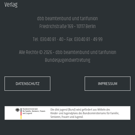
Verlag
dbb beamtenbund und tarifunion
Friedrichstraße 169 • 10117 Berlin
Tel.: 030.40 81 - 40 • Fax: 030.40 81 - 49 99
Alle Rechte © 2026 • dbb beamtenbund und tarifunion
Bundesjugendvertretung
DATENSCHUTZ
IMPRESSUM