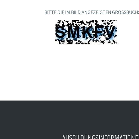
Ideencampus
Landesjugendbünde
Akademie
BITTE DIE IM BILD ANGEZEIGTEN GROSSBUCH
Parlamentarisches Sommerfest
Verlag
AUSBILDUNGSINFORMATIONE