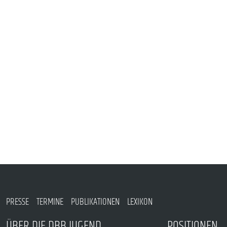
VERANSTALTUNGEN UND SEMINARE
MITGLIEDSCHAFT & SERVICE
PRESSE
TERMINE
PUBLIKATIONEN
LEXIKON
ÜBER DIE DBB JUGEND
POSITIONEN