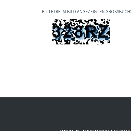
Ideencampus
Landesjugendbünde
Akademie
BITTE DIE IM BILD ANGEZEIGTEN GROSSBUCH
Parlamentarisches Sommerfest
Verlag