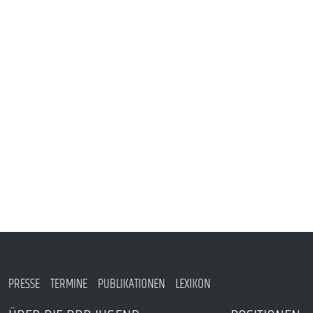
VERANSTALTUNGEN UND SEMINARE
MITGLIEDSCHAFT & SERVICE
PRESSE
TERMINE
PUBLIKATIONEN
LEXIKON