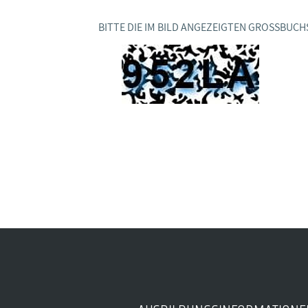
Ideencampus
Landesjugendbünde
Akademie
BITTE DIE IM BILD ANGEZEIGTEN GROSSBUCH
Parlamentarisches Sommerfest
Verlag