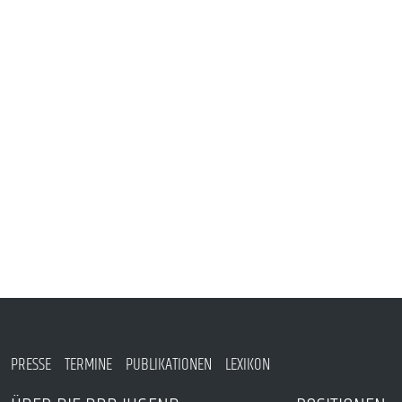
VERANSTALTUNGEN UND SEMINARE
MITGLIEDSCHAFT & SERVICE
PRESSE
TERMINE
PUBLIKATIONEN
LEXIKON