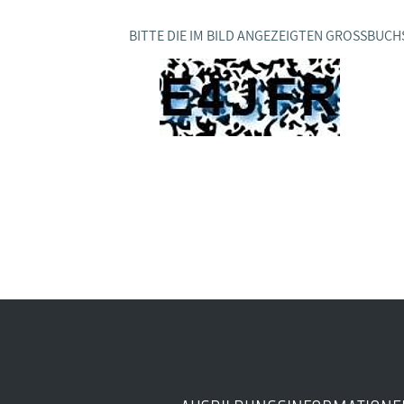
Ideencampus
Landesjugendbünde
Akademie
BITTE DIE IM BILD ANGEZEIGTEN GROSSBUCH
Parlamentarisches Sommerfest
Verlag