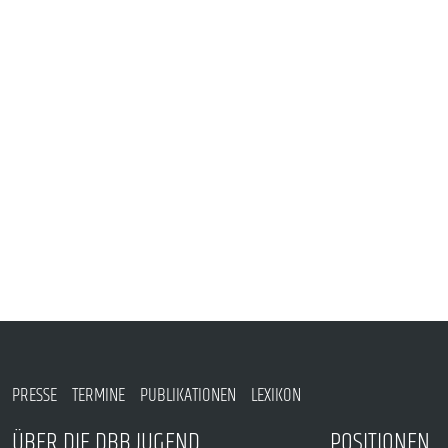
VERANSTALTUNGEN UND SEMINARE
MITGLIEDSCHAFT & SERVICE
PRESSE
TERMINE
PUBLIKATIONEN
LEXIKON
ÜBER DIE DBB JUGEND
POSITIONEN