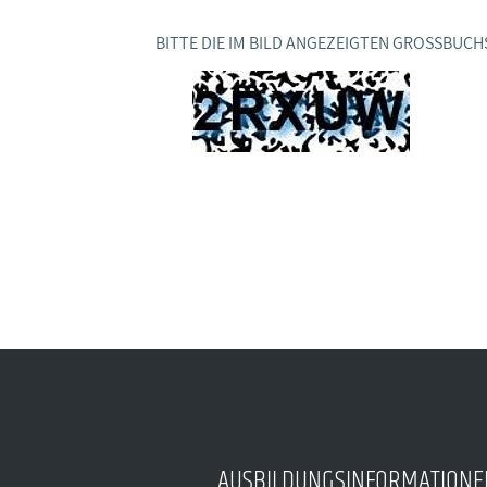
Ideencampus
Landesjugendbünde
Akademie
BITTE DIE IM BILD ANGEZEIGTEN GROSSBUCH
Parlamentarisches Sommerfest
Verlag
AUSBILDUNGSINFORMATIONE