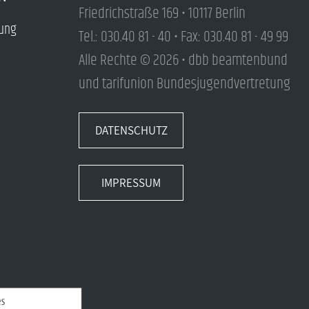
Friedrichstraße 169 • 10117 Berlin
tung
Tel.: 030.40 81 - 40 • Fax: 030.40 81 - 49 99
Alle Rechte © 2026 • dbb beamtenbund
und tarifunion Bundesjugendvertretung
DATENSCHUTZ
IMPRESSUM