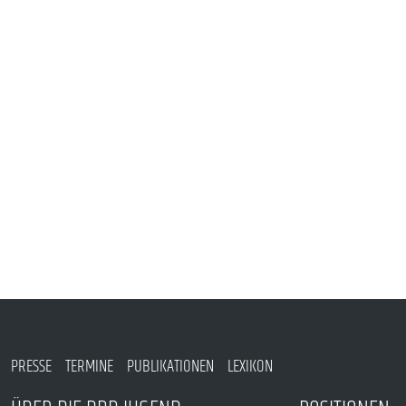
VERANSTALTUNGEN UND SEMINARE
MITGLIEDSCHAFT & SERVICE
PRESSE
TERMINE
PUBLIKATIONEN
LEXIKON