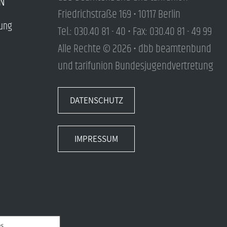
N
Friedrichstraße 169 • 10117 Berlin
tung
Tel.: 030.40 81 - 40 • Fax: 030.40 81 - 49 99
Alle Rechte © 2026 • dbb beamtenbund
und tarifunion Bundesjugendvertretung
DATENSCHUTZ
IMPRESSUM