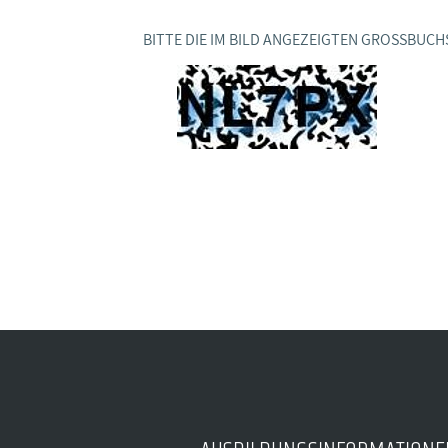
Ideencampus
Landesjugendbünde
Akademie
BITTE DIE IM BILD ANGEZEIGTEN GROSSBUCH
Parlamentarisches Sommerfest
Verlag