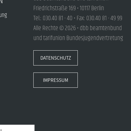
N
Friedrichstraße 169 • 10117 Berlin
tung
Tel.: 030.40 81 - 40 • Fax: 030.40 81 - 49 99
Alle Rechte © 2026 • dbb beamtenbund
und tarifunion Bundesjugendvertretung
DATENSCHUTZ
IMPRESSUM