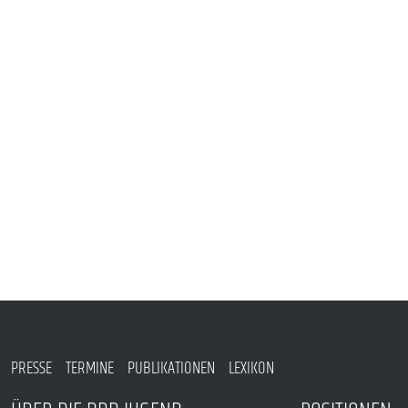
VERANSTALTUNGEN UND SEMINARE
MITGLIEDSCHAFT & SERVICE
PRESSE
TERMINE
PUBLIKATIONEN
LEXIKON