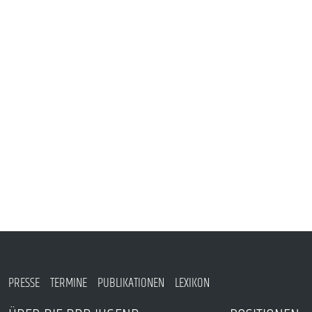
VERANSTALTUNGEN UND SEMINARE
MITGLIEDSCHAFT & SERVICE
PRESSE
TERMINE
PUBLIKATIONEN
LEXIKON