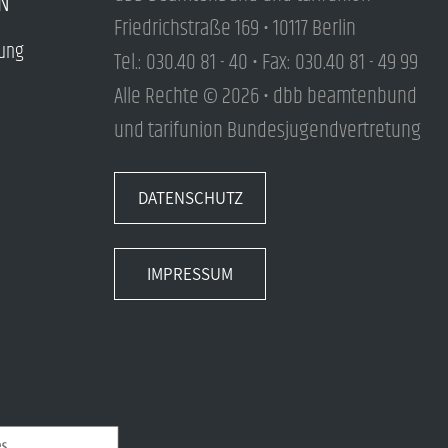
N
Friedrichstraße 169 • 10117 Berlin
tung
Tel.: 030.40 81 - 40 • Fax: 030.40 81 - 49 99
Alle Rechte © 2026 • dbb beamtenbund
und tarifunion Bundesjugendvertretung
DATENSCHUTZ
IMPRESSUM