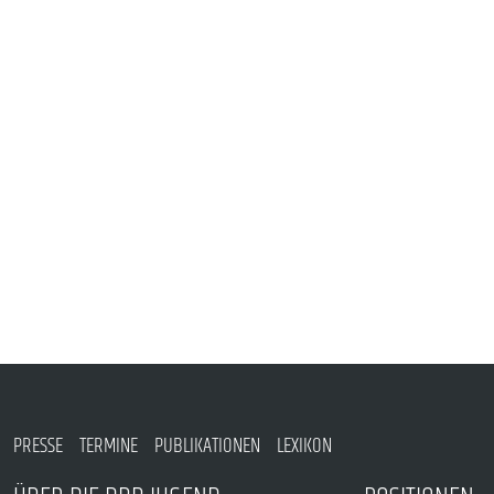
VERANSTALTUNGEN UND SEMINARE
MITGLIEDSCHAFT & SERVICE
PRESSE
TERMINE
PUBLIKATIONEN
LEXIKON