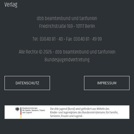
Verlag
dbb beamtenbund und tarifunion
Friedrichstraße 169 • 10117 Berlin
Tel.: 030.40 81 - 40 • Fax: 030.40 81 - 49 99
Alle Rechte © 2026 • dbb beamtenbund und tarifunion
Bundesjugendvertretung
DATENSCHUTZ
IMPRESSUM