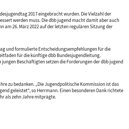
ndesjugendtag 2017 eingebracht wurden. Die Vielzahl der
gebessert werden muss. Die dbb jugend macht damit aber auch
nn am 26. März 2022 auf der letzten regulären Sitzung der
dtag und formulierte Entscheidungsempfehlungen für die
eitfaden für die künftige dbb Bundesjugendleitung.
on jungen Beschäftigten setzen die Forderungen der dbb jugend
Jahre zu bedanken. „Die Jugendpolitische Kommission ist das
jugend geleistet“, so Herrmann. Einen besonderen Dank richtete
hr als zehn Jahre mitprägte.