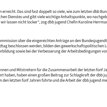
erreicht. Das sind fast doppelt so viele, wie zum letzten dbb Bu
tlichen Dienstes und gibt viele wichtige Anhaltspunkte, wo nach
d wir lassen nicht locker“, zog dbb jugend Chefin Karoline Herrma
e Kommission über die eingereichten Anträge an den Bundesjugen
ndtag beschlossen werden, bilden den gewerkschaftspolitischen L
iterbildung sowie bei der Verbesserung der Arbeitsbedingungen v
rinnen und Mitstreitern für die Zusammenarbeit der letzten fünf 
agiert haben, haben einen großen Beitrag zur Schlagkraft der dbb 
 den letzten fünf Jahren führte und die Arbeit der dbb jugend me