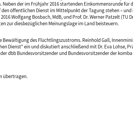
. Neben der im Frühjahr 2016 startenden Einkommensrunde für 
f den öffentlichen Dienst im Mittelpunkt der Tagung stehen – un
2016 Wolfgang Bosbach, MdB, und Prof. Dr. Werner Patzelt (TU Dr
aten zur diesbezüglichen Meinungslage im Land beisteuern.
 Bewältigung des Flüchtlingszustroms. Reinhold Gall, Innenmin
chen Dienst“ ein und diskutiert anschließend mit Dr. Eva Lohse, P
tender dbb Bundesvorsitzender und Bundesvorsitzender der komba 
m übertragen.