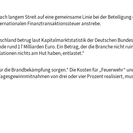
ch langem Streit auf eine gemeinsame Linie bei der Beteiligung 
nternationalen Finanztransaktionssteuer anstrebe.
chland betrug laut Kapitalmarktstatistik der Deutschen Bundesba
de rund 17 Milliarden Euro. Ein Betrag, der die Branche nicht ruin
ulationen nichts am Hut haben, entlastet.“
 für die Brandbekämpfung sorgen.“ Die Kosten für „Feuerwehr“ un
 Tagesgewinnmitnahmen von drei oder vier Prozent realisiert, m