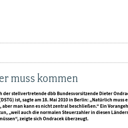
euer muss kommen
ich der stellvertretende dbb Bundesvorsitzende Dieter Ondr
G) ist, sagte am 18. Mai 2010 in Berlin: „Natürlich muss es 
 aber man kann es nicht zentral beschließen.“ Ein Vorange
un, „weil auch die normalen Steuerzahler in diesen Ländern 
 müssen“, zeigte sich Ondracek überzeugt.