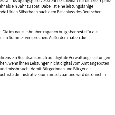
z des Onlinezugangsgesetzes steht beispielhaft für die Diskrepanz
als ein Jahr zu spät. Dabei ist eine leistungsfähige
ende Ulrich Silberbach nach dem Beschluss des Deutschen
t. Die ins neue Jahr übertragenen Ausgabenreste für die
erin im Sommer versprochen. Außerdem haben die
rens ein Rechtsanspruch auf digitale Verwaltungsleistungen
hen, wenn ihnen Leistungen nicht digital vom Amt angeboten
 und missbraucht damit Bürgerinnen und Bürger als
ruch ist administrativ kaum umsetzbar und wird die ohnehin