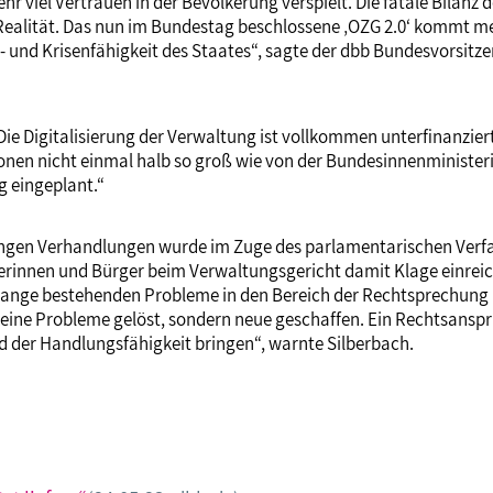
sehr viel Vertrauen in der Bevölkerung verspielt. Die fatale Bilan
alität. Das nun im Bundestag beschlossene ‚OZG 2.0‘ kommt mehr 
 und Krisenfähigkeit des Staates“, sagte der dbb Bundesvorsitz
Die Digitalisierung der Verwaltung ist vollkommen unterfinanzier
ionen nicht einmal halb so groß wie von der Bundesinnenminist
g eingeplant.“
gen Verhandlungen wurde im Zuge des parlamentarischen Verfah
rinnen und Bürger beim Verwaltungsgericht damit Klage einreic
 lange bestehenden Probleme in den Bereich der Rechtsprechung
 keine Probleme gelöst, sondern neue geschaffen. Ein Rechtsansp
 der Handlungsfähigkeit bringen“, warnte Silberbach.