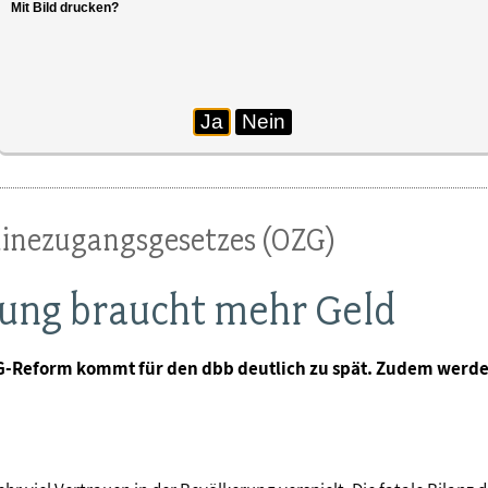
Mit Bild drucken?
ehlt, beklagt dbb Chef Ulrich Silberbach.
Ja
Nein
linezugangsgesetzes (OZG)
tung braucht mehr Geld
-Reform kommt für den dbb deutlich zu spät. Zudem werden