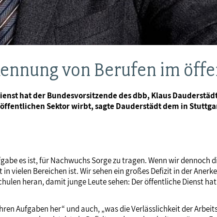
kennung von Berufen im öffe
nst hat der Bundesvorsitzende des dbb, Klaus Dauderstädt, k
 öffentlichen Sektor wirbt, sagte Dauderstädt dem in Stutt
 Aufgabe es ist, für Nachwuchs Sorge zu tragen. Wenn wir dennoc
n vielen Bereichen ist. Wir sehen ein großes Defizit in der Anerke
len heran, damit junge Leute sehen: Der öffentliche Dienst hat fü
 ihren Aufgaben her“ und auch, „was die Verlässlichkeit der Arbei