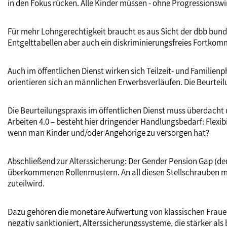
in den Fokus rücken. Alle Kinder müssen - ohne Progressionsw
Für mehr Lohngerechtigkeit braucht es aus Sicht der dbb bundes
Entgelttabellen aber auch ein diskriminierungsfreies Fortkomm
Auch im öffentlichen Dienst wirken sich Teilzeit- und Familien
orientieren sich an männlichen Erwerbsverläufen. Die Beurteilu
Die Beurteilungspraxis im öffentlichen Dienst muss überdacht 
Arbeiten 4.0 – besteht hier dringender Handlungsbedarf: Flex
wenn man Kinder und/oder Angehörige zu versorgen hat?
Abschließend zur Alterssicherung: Der Gender Pension Gap (derz
überkommenen Rollenmustern. An all diesen Stellschrauben müs
zuteilwird.
Dazu gehören die monetäre Aufwertung von klassischen Frauenb
negativ sanktioniert, Alterssicherungssysteme, die stärker als