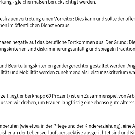
irkung - gleichermaßen berücksichtigt werden.
frauenvertretung einen Vorreiter: Dies kann und sollte der öffen
en im öffentlichen Dienst voraus.
phasen negativ auf das berufliche Fortkommen aus. Der Grund: Die 
ngskriterien sind diskriminierungsanfällig und spiegeln tradition
und Beurteilungskriterien gendergerechter gestaltet werden. Ang
ibilität und Mobilität werden zunehmend als Leistungskriterium 
eit liegt er bei knapp 60 Prozent) ist ein Zusammenspiel von Arb
sen wir drehen, um Frauen langfristig eine ebenso gute Alterss
erufen (wie etwa in der Pflege und der Kindererziehung), eine Ar
 bisher an der Lebensverlaufsperspektive ausgerichtet sind und K