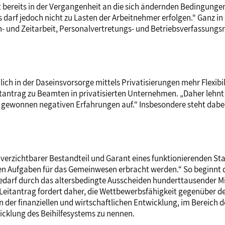
st bereits in der Vergangenheit an die sich ändernden Bedingunge
 darf jedoch nicht zu Lasten der Arbeitnehmer erfolgen.“ Ganz in
ih- und Zeitarbeit, Personalvertretungs- und Betriebsverfassu
h in der Daseinsvorsorge mittels Privatisierungen mehr Flexibili
 Leitantrag zu Beamten in privatisierten Unternehmen. „Daher leh
g gewonnen negativen Erfahrungen auf.“ Insbesondere steht dabe
 unverzichtbarer Bestandteil und Garant eines funktionierenden St
en Aufgaben für das Gemeinwesen erbracht werden.“ So beginnt de
arf durch das altersbedingte Ausscheiden hunderttausender Mita
eitantrag fordert daher, die Wettbewerbsfähigkeit gegenüber der 
n der finanziellen und wirtschaftlichen Entwicklung, im Bereic
icklung des Beihilfesystems zu nennen.