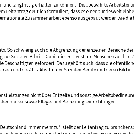
 und langfristig erhalten zu können.“ Die „bewährte Arbeitsteil
em Leitantrag deutlich formuliert, dass es einer bundesweit ein
 internationale Zusammenarbeit ebenso ausgebaut werden wie die
ts. So schwierig auch die Abgrenzung der einzelnen Bereiche der 
zur Sozialen Arbeit. Damit dieser Dienst am Menschen auch in Zu
 Beschäftigten gefordert. Dazu gehört auch, dass die öffentlich
rken und die Attraktivität der Sozialen Berufe und deren Bild in d
nstleistungen nicht über Entgelte und sonstige Arbeitsbedingunge
-kenhäuser sowie Pflege- und Betreuungseinrichtungen.
Deutschland immer mehr zu“, stellt der Leitantrag zu branchensp
 verkleinern sollen daher Instrumente, wie beispielsweise ein b