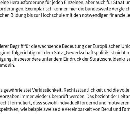
ine Herausforderung für jeden Einzelnen, aber auch für Staat und
en Forderungen. Exemplarisch können hier die bundesweite Verglei
chen Bildung bis zur Hochschule mit den notwendigen finanziell
nderer Begriff für die wachsende Bedeutung der Europäischen Un
eginnt folgerichtig mit dem Satz „Gewerkschaftspolitik ist nicht
gung, insbesondere unter dem Eindruck der Staatsschuldenkrise.
ums ein.
gewährleistet Verlässlichkeit, Rechtsstaatlichkeit und die voll
Vorgaben immer wieder überprüft werden. Das bezieht der Leitantr
t formuliert, dass sowohl individuell fördernd und motivierend 
pektiven, wie beispielsweise die Vereinbarkeit von Beruf und Fam