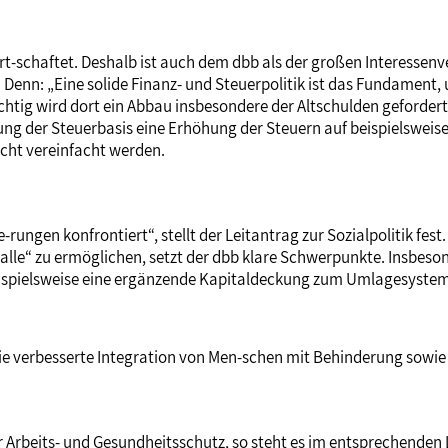
irt-schaftet. Deshalb ist auch dem dbb als der großen Interessen
 Denn: „Eine solide Finanz- und Steuerpolitik ist das Fundament,
richtig wird dort ein Abbau insbesondere der Altschulden geforder
kung der Steuerbasis eine Erhöhung der Steuern auf beispielswei
cht vereinfacht werden.
e-rungen konfrontiert“, stellt der Leitantrag zur Sozialpolitik f
lle“ zu ermöglichen, setzt der dbb klare Schwerpunkte. Insbesond
eispielsweise eine ergänzende Kapitaldeckung zum Umlagesystem
die verbesserte Integration von Men-schen mit Behinderung sowi
r Arbeits- und Gesundheitsschutz, so steht es im entsprechenden