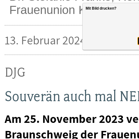
Frauenunion KV Brauns
Mit Bild drucken?
13. Februar 2024
DJG
Souverän auch mal NE
Am 25. November 2023 ver
Braunschweig der Frauen