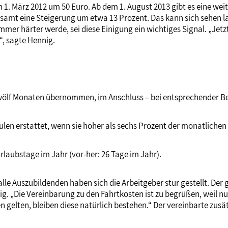
1. März 2012 um 50 Euro. Ab dem 1. August 2013 gibt es eine wei
amt eine Steigerung um etwa 13 Prozent. Das kann sich sehen la
mmer härter werde, sei diese Einigung ein wichtiges Signal. „Jetz
 sagte Hennig.
wölf Monaten übernommen, im Anschluss – bei entsprechender Be
en erstattet, wenn sie höher als sechs Prozent der monatlichen
rlaubstage im Jahr (vor-her: 26 Tage im Jahr).
 alle Auszubildenden haben sich die Arbeitgeber stur gestellt. 
. „Die Vereinbarung zu den Fahrtkosten ist zu begrüßen, weil nun 
 gelten, bleiben diese natürlich bestehen.“ Der vereinbarte zusä