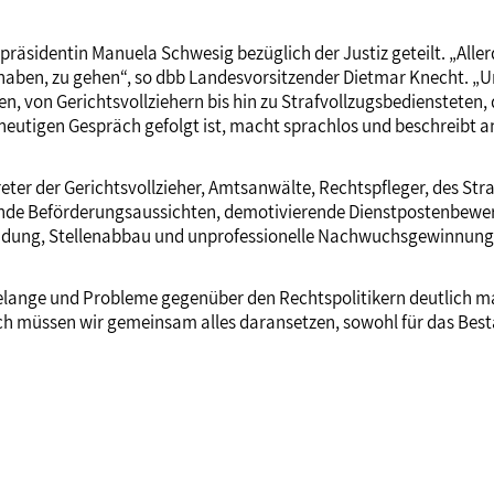
äsidentin Manuela Schwesig bezüglich der Justiz geteilt. „Aller
 haben, zu gehen“, so dbb Landesvorsitzender Dietmar Knecht. „Un
, von Gerichtsvollziehern bis hin zu Strafvollzugsbediensteten, d
 heutigen Gespräch gefolgt ist, macht sprachlos und beschreibt 
eter der Gerichtsvollzieher, Amtsanwälte, Rechtspfleger, des Str
nde Beförderungsaussichten, demotivierende Dienstpostenbewe
leidung, Stellenabbau und unprofessionelle Nachwuchsgewinnung
Belange und Probleme gegenüber den Rechtspolitikern deutlich 
eßlich müssen wir gemeinsam alles daransetzen, sowohl für das Be