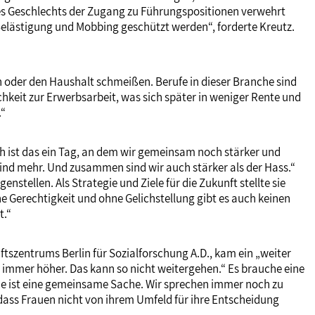
hres Geschlechts der Zugang zu Führungspositionen verwehrt
r Belästigung und Mobbing geschützt werden“, forderte Kreutz.
hen oder den Haushalt schmeißen. Berufe in dieser Branche sind
keit zur Erwerbsarbeit, was sich später in weniger Rente und
.“
ich ist das ein Tag, an dem wir gemeinsam noch stärker und
sind mehr. Und zusammen sind wir auch stärker als der Hass.“
tellen. Als Strategie und Ziele für die Zukunft stellte sie
ne Gerechtigkeit und ohne Gelichstellung gibt es auch keinen
t.“
ftszentrums Berlin für Sozialforschung A.D., kam ein „weiter
d immer höher. Das kann so nicht weitergehen.“ Es brauche eine
, sie ist eine gemeinsame Sache. Wir sprechen immer noch zu
 dass Frauen nicht von ihrem Umfeld für ihre Entscheidung