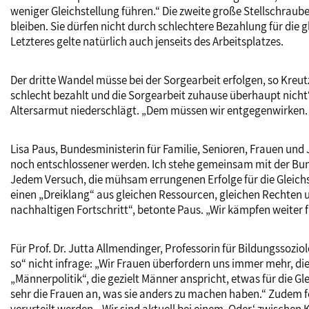
weniger Gleichstellung führen.“ Die zweite große Stellschraub
bleiben. Sie dürfen nicht durch schlechtere Bezahlung für die 
Letzteres gelte natürlich auch jenseits des Arbeitsplatzes.
Der dritte Wandel müsse bei der Sorgearbeit erfolgen, so Kreut
schlecht bezahlt und die Sorgearbeit zuhause überhaupt nicht
Altersarmut niederschlägt. „Dem müssen wir entgegenwirken. U
Lisa Paus, Bundesministerin für Familie, Senioren, Frauen und
noch entschlossener werden. Ich stehe gemeinsam mit der Bunde
Jedem Versuch, die mühsam errungenen Erfolge für die Gleichste
einen „Dreiklang“ aus gleichen Ressourcen, gleichen Rechten u
nachhaltigen Fortschritt“, betonte Paus. „Wir kämpfen weiter für
Für Prof. Dr. Jutta Allmendinger, Professorin für Bildungssoz
so“ nicht infrage: „Wir Frauen überfordern uns immer mehr, di
„Männerpolitik“, die gezielt Männer anspricht, etwas für die G
sehr die Frauen an, was sie anders zu machen haben.“ Zudem fo