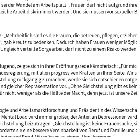
e sei der Wandel am Arbeitsplatz: „Frauen darf nicht aufgrund i
gleiche Arbeit diskriminiert werden. Und sie müssen vor sexuelle
z: „Mehrheitlich sind es die Frauen, die betreuen, pflegen, erzie
“, gab Kreutz zu bedenken. Dadurch haben Frauen weniger Möglich
ngleich verteilte Sorgearbeit darf nicht zu einem Risiko werden
 Jugend, zeigte sich in ihrer Eröffnungsrede kämpferisch: „Für m
sregierung, mit allen progressiven Kräften an Ihrer Seite. Wir 
llung rückgängig zu machen, werde sie sich entschieden entgegens
nd gleicher Repräsentation vor. „Ohne Gleichstellung gibt es kei
 nicht weniger als die Hälfte der Macht, denn jetzt ist unsere Zei
iologie und Arbeitsmarktforschung und Präsidentin des Wissenscha
e Mental Load wird immer größer, der Anteil an Depressionen wir
leichstellung beizutragen. „Gleichstellung ist keine Frauensache
rderte sie eine bessere Vereinbarkeit von Beruf und Familie und