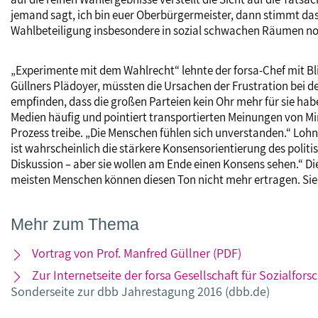
jemand sagt, ich bin euer Oberbürgermeister, dann stimmt das 
Wahlbeteiligung insbesondere in sozial schwachen Räumen noc
„Experimente mit dem Wahlrecht“ lehnte der forsa-Chef mit Bl
Güllners Plädoyer, müssten die Ursachen der Frustration bei 
empfinden, dass die großen Parteien kein Ohr mehr für sie hab
Medien häufig und pointiert transportierten Meinungen von Mino
Prozess treibe. „Die Menschen fühlen sich unverstanden.“ Lohn
ist wahrscheinlich die stärkere Konsensorientierung des polit
Diskussion – aber sie wollen am Ende einen Konsens sehen.“ Di
meisten Menschen können diesen Ton nicht mehr ertragen. Sie 
Mehr zum Thema
Vortrag von Prof. Manfred Güllner (PDF)
Zur Internetseite der forsa Gesellschaft für Sozialfor
Sonderseite zur dbb Jahrestagung 2016 (dbb.de)