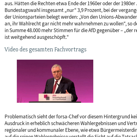
aus. Hätten die Rechten etwa Ende der 1960er oder der 1980er 
Bundestagswahl insgesamt „nur“ 3,9 Prozent, bei der vergan
der Unionsparteien belegt werden: „Von den Unions-Abwanderer
an, ihr Wahlrecht gar nicht mehr wahrnehmen zu wollen“, so 
in Summe 48.000 mehr Stimmen für die AfD gegenüber – „der rec
ist weitgehend ausgeschöpft.“
Video des gesamten Fachvortrags
Problematisch sieht der forsa-Chef vor diesem Hintergrund kei
Ausdruck in erheblich schwächeren Wahlergebnissen und Vertr
regionaler und kommunaler Ebene, wie etwa Bürgermeisterdirek
auf die reinen Wahlergebnisse verstellt die Sicht auf die Tat