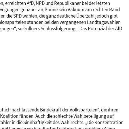
, erreichten AfD, NPD und Republikaner bei der letzten
bewegungen genauer an, könne kein Vakuum am rechten Rand
n die SPD wählen, die ganz deutliche Überzahl jedoch gibt
e Unionsparteien standen bei den vergangenen Landtagswahlen
gangen“, so Güllners Schlussfolgerung. „Das Potenzial der AfD
tlich nachlassende Bindekraft der Volksparteien“, die ihren
oalition fänden. Auch die schlechte Wahlbeteiligung auf
ler in die Sinnhaftigkeit des Wahlrechts. „Die Konzentration
st mittlerweile ein handfestes Legitimationsproblem: Wenn