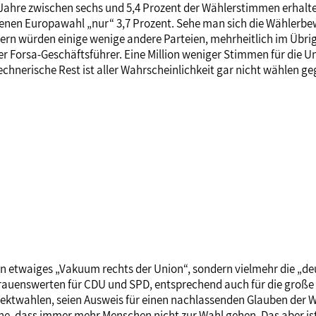
Jahre zwischen sechs und 5,4 Prozent der Wählerstimmen erhalten
genen Europawahl „nur“ 3,7 Prozent. Sehe man sich die Wähler
n würden einige wenige andere Parteien, mehrheitlich im Übrige
der Forsa-Geschäftsführer. Eine Million weniger Stimmen für di
hnerische Rest ist aller Wahrscheinlichkeit gar nicht wählen ge
n etwaiges „Vakuum rechts der Union“, sondern vielmehr die „deu
auenswerten für CDU und SPD, entsprechend auch für die große K
twahlen, seien Ausweis für einen nachlassenden Glauben der Wäh
sache, dass immer mehr Menschen nicht zur Wahl gehen. Das aber i