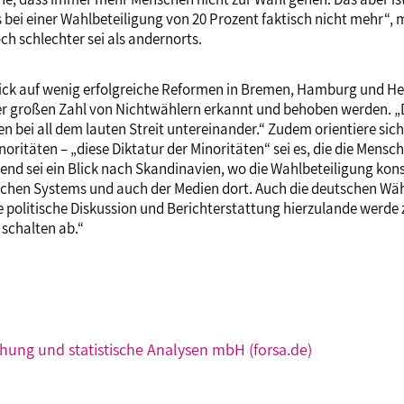
bei einer Wahlbeteiligung von 20 Prozent faktisch nicht mehr“, m
h schlechter sei als andernorts.
ick auf wenig erfolgreiche Reformen in Bremen, Hamburg und Hes
der großen Zahl von Nichtwählern erkannt und behoben werden. „D
en bei all dem lauten Streit untereinander.“ Zudem orientiere si
ritäten – „diese Diktatur der Minoritäten“ sei es, die die Mensc
end sei ein Blick nach Skandinavien, wo die Wahlbeteiligung kons
ischen Systems und auch der Medien dort. Auch die deutschen Wäh
e politische Diskussion und Berichterstattung hierzulande werde 
schalten ab.“
schung und statistische Analysen mbH (forsa.de)