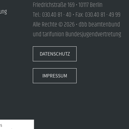
Friedrichstraße 169 • 10117 Berlin
tung
Tel.: 030.40 81 - 40 • Fax: 030.40 81 - 49 99
Alle Rechte © 2026 • dbb beamtenbund
und tarifunion Bundesjugendvertretung
DATENSCHUTZ
IMPRESSUM