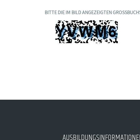
Ideencampus
Landesjugendbünde
Akademie
BITTE DIE IM BILD ANGEZEIGTEN GROSSBUCH
Parlamentarisches Sommerfest
Verlag
AUSBILDUNGSINFORMATIONE