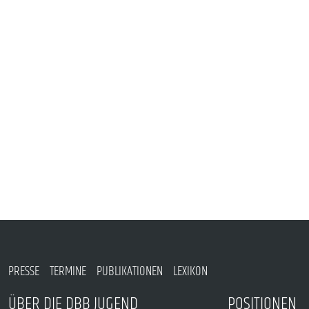
VERANSTALTUNGEN UND SEMINARE
MITGLIEDSCHAFT & SERVICE
PRESSE
TERMINE
PUBLIKATIONEN
LEXIKON
ÜBER DIE DBB JUGEND
POSITIONEN