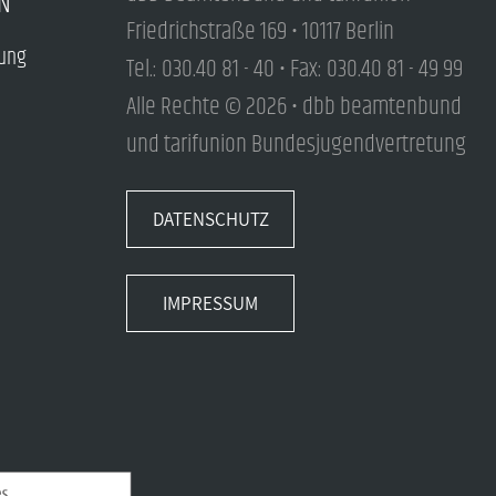
N
Friedrichstraße 169 • 10117 Berlin
tung
Tel.: 030.40 81 - 40 • Fax: 030.40 81 - 49 99
Alle Rechte © 2026 • dbb beamtenbund
und tarifunion Bundesjugendvertretung
DATENSCHUTZ
IMPRESSUM