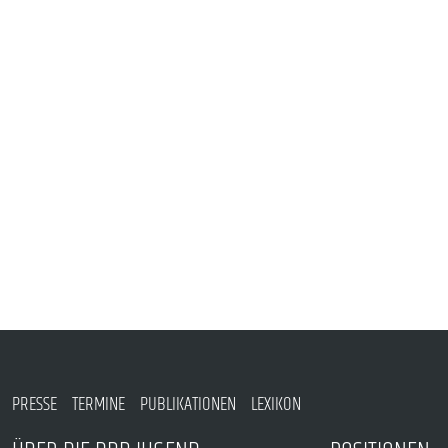
VERANSTALTUNGEN UND SEMINARE
MITGLIEDSCHAFT & SERVICE
PRESSE
TERMINE
PUBLIKATIONEN
LEXIKON