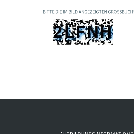
Ideencampus
Landesjugendbünde
Akademie
BITTE DIE IM BILD ANGEZEIGTEN GROSSBUCH
Parlamentarisches Sommerfest
Verlag