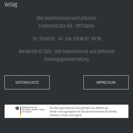
Verlag
dbb beamtenbund und tarifunion
Friedrichstraße 169 • 10117 Berlin
Tel.: 030.40 81 - 40 • Fax: 030.40 81 - 49 99
Alle Rechte © 2026 • dbb beamtenbund und tarifunion
Bundesjugendvertretung
DATENSCHUTZ
IMPRESSUM