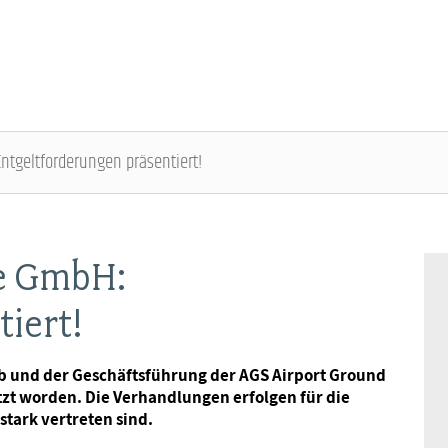
Entgeltforderungen präsentiert!
ÜBER DIE DBB JUGEND - ÜBERBLICK
AUSBILDUNGSINFORMATIONEN - ÜBERBLICK
VERANSTALTUNGEN UND SEMINARE -
MITGLIEDSCHAFT & SERVICE - ÜBERBLICK
ÜBERBLICK
ce GmbH:
Gremien
Jugend- und Auszubildendenvertretung
Rechtsschutz
iert!
Bundesjugendausschuss
Kontakt
Hochschulen
Vorsorgewerk
b und der Geschäftsführung der AGS Airport Ground
Bundesjugendtag
tzt worden. Die Verhandlungen erfolgen für die
Mitgliedsgewerkschaften
Jobkompass
Vorteilswelt
tark vertreten sind.