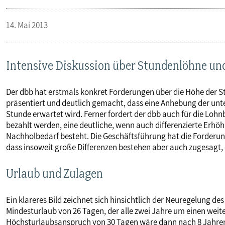
VERANSTALTUNGEN UND SEMINARE
14. Mai 2013
MITGLIEDSCHAFT & SERVICE
Intensive Diskussion über Stundenlöhne u
Der dbb hat erstmals konkret Forderungen über die Höhe der
präsentiert und deutlich gemacht, dass eine Anhebung der unt
Stunde erwartet wird. Ferner fordert der dbb auch für die Lohn
bezahlt werden, eine deutliche, wenn auch differenzierte Erhö
Nachholbedarf besteht. Die Geschäftsführung hat die Forder
dass insoweit große Differenzen bestehen aber auch zugesagt, 
Urlaub und Zulagen
Ein klareres Bild zeichnet sich hinsichtlich der Neuregelung de
Mindesturlaub von 26 Tagen, der alle zwei Jahre um einen weite
Höchsturlaubsanspruch von 30 Tagen wäre dann nach 8 Jahren 