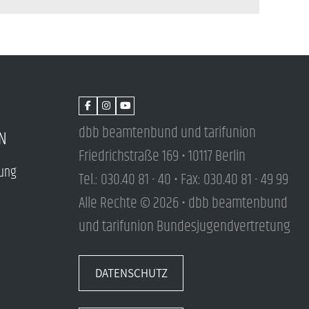
dbb beamtenbund und tarifunion
N
Friedrichstraße 169 • 10117 Berlin
tung
Tel.: 030.40 81 - 40 • Fax: 030.40 81 - 49 99
Alle Rechte © 2026 • dbb beamtenbund
und tarifunion Bundesjugendvertretung
DATENSCHUTZ