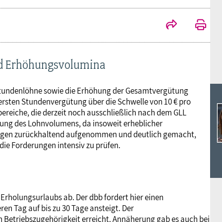
Ideencampus
Landesjugendbünde
Akademie
Parlamentarisches Sommerfest
Verlag
nd Erhöhungsvolumina
 Stundenlöhne sowie die Erhöhung der Gesamtvergütung
ersten Stundenvergütung über die Schwelle von 10 € pro
bereiche, die derzeit noch ausschließlich nach dem GLL
hung des Lohnvolumens, da insoweit erheblicher
ungen zurückhaltend aufgenommen und deutlich gemacht,
die Forderungen intensiv zu prüfen.
s Erholungsurlaubs ab. Der dbb fordert hier einen
ren Tag auf bis zu 30 Tage ansteigt. Der
Betriebszugehörigkeit erreicht. Annäherung gab es auch bei