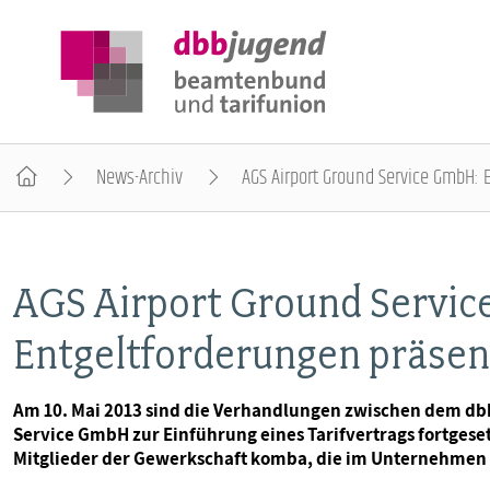
News-Archiv
AGS Airport Ground Service GmbH: 
ÜBER DIE DBB JUGEND
AGS Airport Ground Servi
POSITIONEN
Entgeltforderungen präsent
AUSBILDUNGSINFORMATIONEN
Am 10. Mai 2013 sind die Verhandlungen zwischen dem db
Service GmbH zur Einführung eines Tarifvertrags fortgese
INTERNATIONALES
Mitglieder der Gewerkschaft komba, die im Unternehmen s