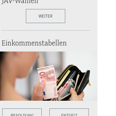
JAV-Wahlen
WEITER
Einkommenstabellen
BESOLDUNG
ENTGELT