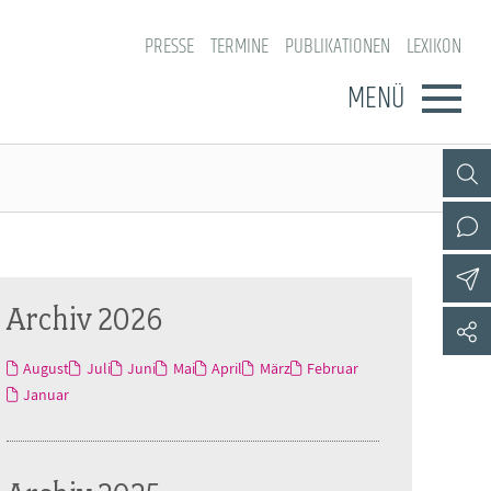
PRESSE
TERMINE
PUBLIKATIONEN
LEXIKON
MENÜ
Archiv 2026
August
Juli
Juni
Mai
April
März
Februar
Januar