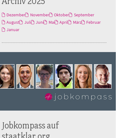
Archiv 2025
Dezember
November
Oktober
September
August
Juli
Juni
Mai
April
März
Februar
Januar
Jobkompass auf
staatklar.org