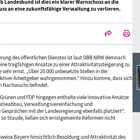
Ideencampus
bb Landesbund ist dies ein klarer Warnschuss an die
Landesjugendbünde
Akademie
ss an eine zukunftsfähige Verwaltung zu verlieren.
Parlamentarisches Sommerfest
Verlag
gerung des öffentlichen Dienstes ist laut DBB NRW demnach
ine tragfähigen Ansätze zu einer Attraktivitätssteigerung zu
 sehr ernst. „Über 20.000 unbesetzte Stellen in der
raktiver Arbeitgeber wahrgenommen.“ Hinzu komme, dass sich
n Nachwuchs befindet.
 Grünen und FDP hingegen enthalte viele innovative Ansätze
kratieabbau, Verwaltungsvereinfachung und
Gesprächen mit der Landesregierung ebenfalls platziert“.
 so Staude, ließen sich ernstgemeinte Reformen nicht
sweise Bayern hinsichtlich Besoldung und Attraktivität des