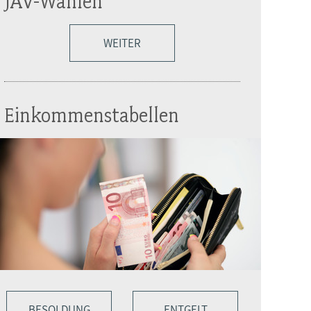
JAV-Wahlen
WEITER
Einkommenstabellen
BESOLDUNG
ENTGELT