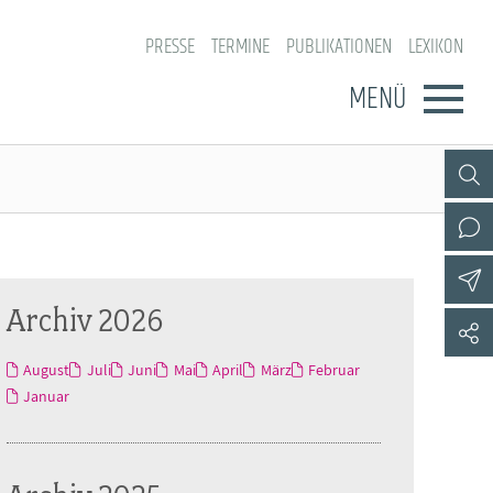
PRESSE
TERMINE
PUBLIKATIONEN
LEXIKON
MENÜ
Archiv 2026
August
Juli
Juni
Mai
April
März
Februar
Januar