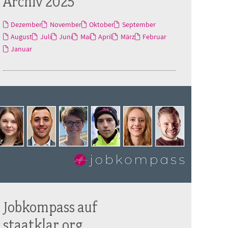
Archiv 2025
Dezember
November
Oktober
September
August
Juli
Juni
Mai
April
März
Februar
Januar
Jobkompass auf
staatklar.org