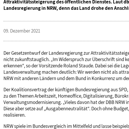
Attraktivitätssteigerung des öffentlichen Dienstes. Laut d
VERANSTALTUNGEN UND SEMINARE
Landesregierung in NRW, denn das Land drohe den Anschlu
MITGLIEDSCHAFT & SERVICE
09. Dezember 2021
Der Gesetzentwurf der Landesregierung zur Attraktivitätsstei
nicht zukunftstauglich. „Im Widerspruch zur Überschrift sind ke
erkennen“, so der Vorsitzende Roland Staude. Dabei sei die Lage
Landesverwaltung machen deutlich: Wir werden nicht als att
NRW mit anderen Ländern und dem Bund in Konkurrenz um de
Der Koalitionsvertrag der künftigen Bundesregierung aus SPD,
zu den Themen Arbeitszeit, Homeoffice, Digitalisierung, Büro
Verwaltungsmodernisierung. „Vieles davon hat der DBB NRW in 
Diese aber setze auf „Ausgabenneutralität“. Doch ohne Budget,
realisieren.
NRW spiele im Bundesvergleich im Mittelfeld und lasse beispiel