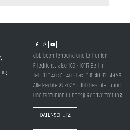
dbb beamtenbund und tarifunion
N
Friedrichstraße 169 • 10117 Berlin
tung
Tel.: 030.40 81 - 40 • Fax: 030.40 81 - 49 99
Alle Rechte © 2026 • dbb beamtenbund
und tarifunion Bundesjugendvertretung
DATENSCHUTZ