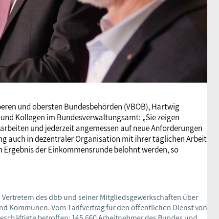
oberen und obersten Bundesbehörden (VBOB), Hartwig
en und Kollegen im Bundesverwaltungsamt: „Sie zeigen
einarbeiten und jederzeit angemessen auf neue Anforderungen
g auch in dezentraler Organisation mit ihrer täglichen Arbeit
ten Ergebnis der Einkommensrunde belohnt werden, so
 Vertretern des dbb und seiner Mitgliedsgewerkschaften über
 Kommunen. Vom Tarifvertrag für den öffentlichen Dienst von
schäftigte betroffen: 145.660 Arbeitnehmer des Bundes und