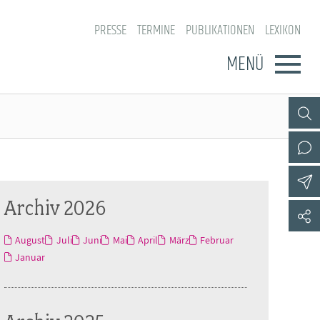
PRESSE
TERMINE
PUBLIKATIONEN
LEXIKON
MENÜ
Archiv 2026
August
Juli
Juni
Mai
April
März
Februar
Januar