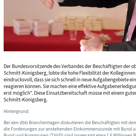
Der Bundesvorsitzende des Verbandes der Beschäftigten der 
Schmitt-Königsberg, lobte die hohe Flexibilität der Kolleginn
eindrucksvoll, dass sie sich schnell in neue Aufgabengebiete 
reagieren können. Sie machen eine effektive Aufgabenerledigun
erst möglich“. Diese Einsatzbereitschaft müsse mit einem gu
Schmitt-Königsberg.
Hintergrund:
Bei den dbb Branchentagen diskutieren die Beschäftigten mit den
die Forderungen zur anstehenden Einkommensrunde mit Bund und
Bund und Kommunen (TVöD) sind insgesamt etwa 1,6 Millionen Be