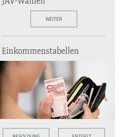
JAV-Wahlen
WEITER
Einkommenstabellen
BESOLDUNG
ENTGELT