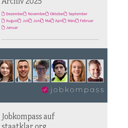
Archiv 2025
Dezember
November
Oktober
September
August
Juli
Juni
Mai
April
März
Februar
Januar
Jobkompass auf
staatklar.org