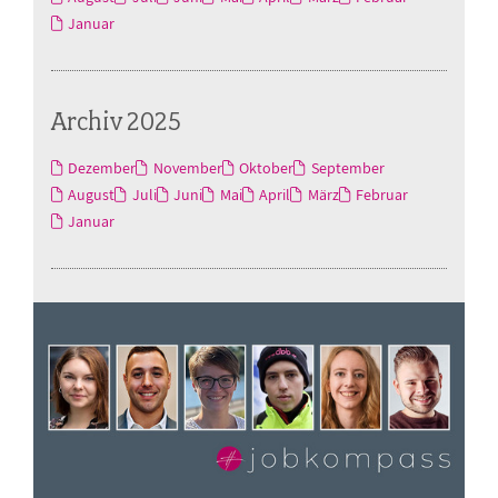
Januar
Archiv 2025
Dezember
November
Oktober
September
August
Juli
Juni
Mai
April
März
Februar
Januar