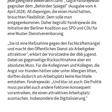
jede geeignete Bewerberin zählt", sagte Fandrejewski
gegnüber dem „Behörden Spiegel" (Ausgabe vom 4.
April 2024). All diejenigen, die einen Hund hätten,
bräuchten Flexibilität. Dem solle man
entgegenkommen. Daher begrüßt Fandrejewski die
Initiative der Berliner Koalition aus SPD und CDU für
eine Muster-Dienstvereinbarung.
„Sie ist eine Maßnahme gegen den Fachkräftemangel
und macht den Öffentlichen Dienst als Arbeitgeber
attraktiver", erklärt der Vorsitzedne der dbb jugend.
Dabei sei gegenseitige Rücksichtnahme aber ein
absolutes Muss. Für die Kolleginnen und Kollegen, die
Angst vor Hunden hätten oder unter Allergien litten,
dürften dadurch am Arbeitsplatz keine Nachteile
entstehen. Fandrejewski: „Und klar ist auch: Die Politik
muss parallel auch andere Faktoren konsequent
vorantreiben, die einen attraktiven Arbeitsplatz
ausmachen. Insbesondere die Digitalisierung."