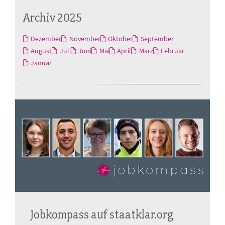
Archiv 2025
Dezember
November
Oktober
September
August
Juli
Juni
Mai
April
März
Februar
Januar
Jobkompass auf staatklar.org