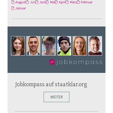
August
Juli
Juni
Mai
April
März
Februar
Januar
Jobkompass auf staatklar.org
WEITER