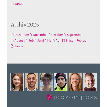
Januar
Archiv 2025
Dezember
November
Oktober
September
August
Juli
Juni
Mai
April
März
Februar
Januar