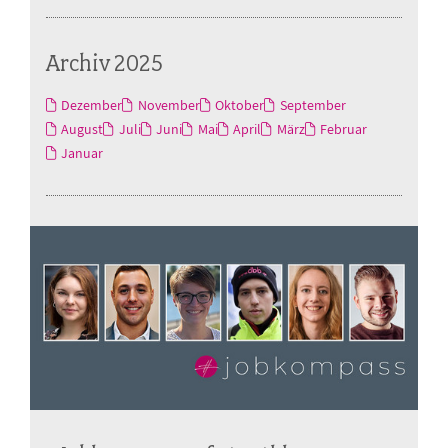
Archiv 2025
Dezember
November
Oktober
September
August
Juli
Juni
Mai
April
März
Februar
Januar