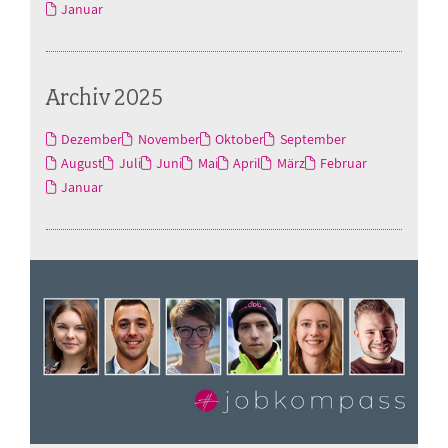
Januar
Archiv 2025
Dezember
November
Oktober
September
August
Juli
Juni
Mai
April
März
Februar
Januar