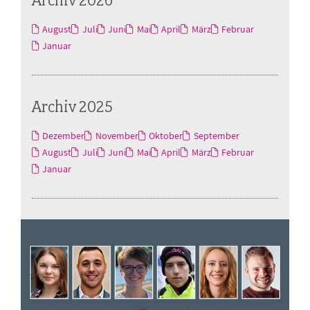
August
Juli
Juni
Mai
April
März
Februar
Januar
Archiv 2025
Dezember
November
Oktober
September
August
Juli
Juni
Mai
April
März
Februar
Januar