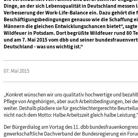
Dinge, an der sich Lebensqualität in Deutschland messen l
Verbesserung der Work-Life-Balance ein. Dazu gehört die 
Beschäftigungsbedingungen genauso wie die Schaffung ein
Männern die gleichen Entwicklungschancen bietet“, sagte
Wildfeuer in Potsdam. Dort begrüßte Wildfeuer rund 80 T
und am 7. Mai 2015 vom dbb und seiner bundesfrauenvertr
Deutschland - was uns wichtig ist.“
07. Mai 2015
„Konkret wünschen wir uns qualitativ hochwertige und bezahl
Pflege von Angehörigen, aber auch Arbeitsbedingungen, bei dene
weiter. Deshalb plädiere sie für geschlechtergerechte Beurteilu
nicht nach dem Motto: Halbe Arbeitszeit gleich halbe Leistung.
Der Bürgerdialog am Vortag des 11. dbb bundesfrauenkongresses
gewerkschaftliche Dachverband der Bundesregierung ein Forum 