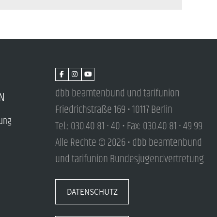
dbb beamtenbund und tarifunion
N
Friedrichstraße 169 • 10117 Berlin
tung
Tel.: 030.40 81 - 40 • Fax: 030.40 81 - 49 99
Alle Rechte © 2026 • dbb beamtenbund
und tarifunion Bundesjugendvertretung
DATENSCHUTZ