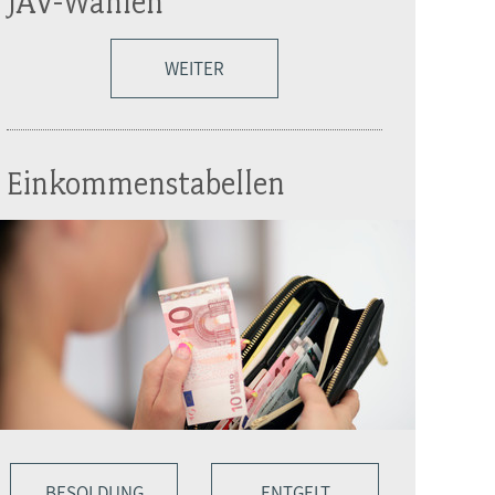
JAV-Wahlen
WEITER
Einkommenstabellen
BESOLDUNG
ENTGELT