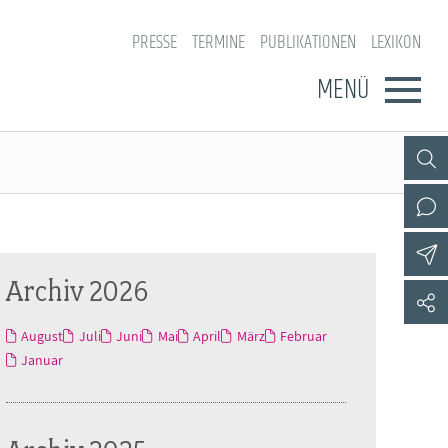
PRESSE
TERMINE
PUBLIKATIONEN
LEXIKON
MENÜ
Archiv 2026
August
Juli
Juni
Mai
April
März
Februar
Januar