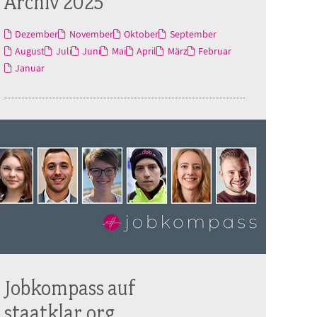
Archiv 2025
Dezember
November
Oktober
September
August
Juli
Juni
Mai
April
März
Februar
Januar
Jobkompass auf
staatklar.org