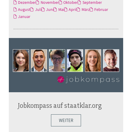
Dezember
November
Oktober
September
August
Juli
Juni
Mai
April
März
Februar
Januar
Jobkompass auf staatklar.org
WEITER