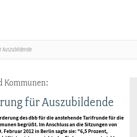
ür Auszubildende
ÜBER DIE DBB JUGEND - ÜBERBLICK
AUSBILDUNGSINFORMATIONEN - ÜBERBLICK
VERANSTALTUNGEN UND SEMINARE -
MITGLIEDSCHAFT & SERVICE - ÜBERBLICK
ÜBERBLICK
nd Kommunen:
Gremien
Jugend- und Auszubildendenvertretung
Rechtsschutz
Bundesjugendausschuss
erung für Auszubildende
Kontakt
Hochschulen
Vorsorgewerk
Bundesjugendtag
rderung des dbb für die anstehende Tarifrunde für die
mmunen begrüßt. Im Anschluss an die Sitzungen von
Mitgliedsgewerkschaften
Jobkompass
Vorteilswelt
ebruar 2012 in Berlin sagte sie: "6,5 Prozent,