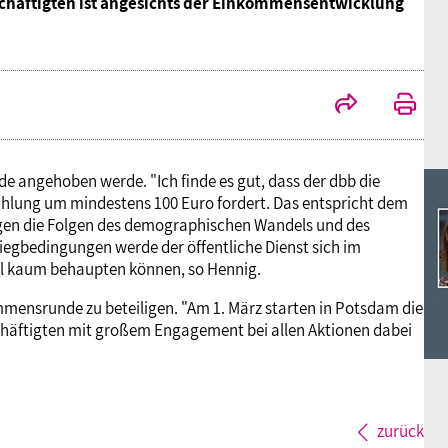
Ideencampus
schäftigten ist angesichts der Einkommensentwicklung
Landesjugendbünde
Akademie
Parlamentarisches Sommerfest
Verlag
de angehoben werde. "Ich finde es gut, dass der dbb die
hlung um mindestens 100 Euro fordert. Das entspricht dem
egen die Folgen des demographischen Wandels und des
iegbedingungen werde der öffentliche Dienst sich im
al kaum behaupten können, so Hennig.
ommensrunde zu beteiligen. "Am 1. März starten in Potsdam die
chäftigten mit großem Engagement bei allen Aktionen dabei
zurück