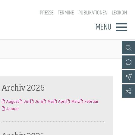
PRESSE
TERMINE
PUBLIKATIONEN
LEXIKON
MENÜ
Archiv 2026
August
Juli
Juni
Mai
April
März
Februar
Januar