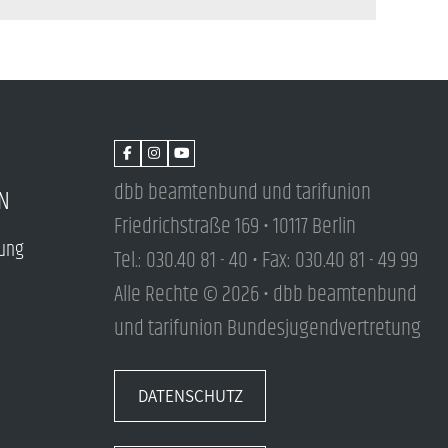
dbb beamtenbund und tarifunion
N
Friedrichstraße 169 • 10117 Berlin
tung
Tel.: 030.40 81 - 40 • Fax: 030.40 81 - 49 99
Alle Rechte © 2026 • dbb beamtenbund
und tarifunion Bundesjugendvertretung
DATENSCHUTZ