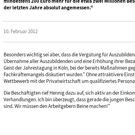
mindestens 200 Euro mehr für die etwa zwei Millionen Be
der letzten Jahre absolut angemessen."
VERANSTALTUNGEN UND SEMINARE
MITGLIEDSCHAFT & SERVICE
10. Februar 2012
Besonders wichtig sei aber, dass die Vergütung für Auszubilden
Übernahme aller Auszubildenden und eine Erhöhung ihrer Beza
Geist der Jahrestagung in Köln, bei der bereits Maßnahmen g
Fachkräftemangels diskutiert wurden." Ohne attraktivere Einst
Wettbewerb mit der Privatwirtschaft um qualifiziertes Person
Die Beschäftigten rief Hennig dazu auf, sich aktiv an der Eink
Verhandlungen. Ich bin überzeugt, dass gerade die jungen Bes
sind. Wir müssen den Arbeitgebern Beine machen!"