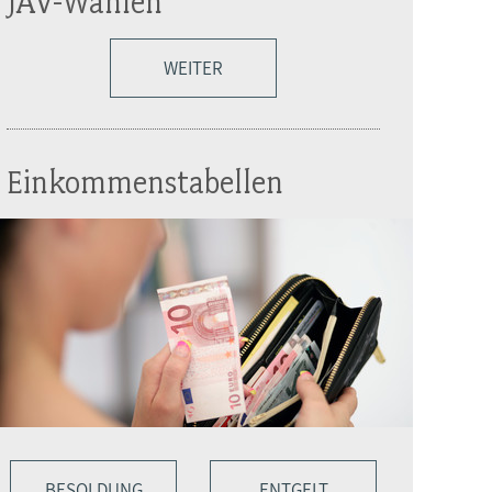
JAV-Wahlen
WEITER
Einkommenstabellen
BESOLDUNG
ENTGELT