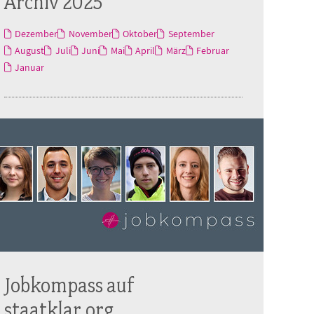
Archiv 2025
Dezember
November
Oktober
September
August
Juli
Juni
Mai
April
März
Februar
Januar
Jobkompass auf
staatklar.org