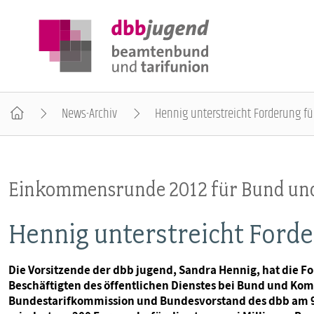
News-Archiv
Hennig unterstreicht Forderung f
ÜBER DIE DBB JUGEND
Einkommensrunde 2012 für Bund u
POSITIONEN
Hennig unterstreicht Ford
AUSBILDUNGSINFORMATIONEN
Die Vorsitzende der dbb jugend, Sandra Hennig, hat die Fo
Beschäftigten des öffentlichen Dienstes bei Bund und Ko
INTERNATIONALES
Bundestarifkommission und Bundesvorstand des dbb am 9. F