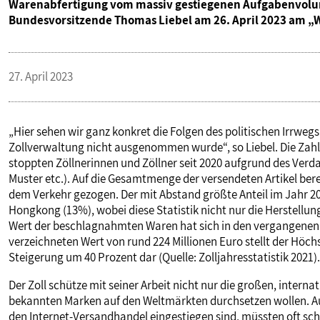
Warenabfertigung vom massiv gestiegenen Aufgabenvolum
VERANSTALTUNGEN UND SEMINARE
Bundesvorsitzende Thomas Liebel am 26. April 2023 am „W
MITGLIEDSCHAFT & SERVICE
27. April 2023
„Hier sehen wir ganz konkret die Folgen des politischen Irrweg
Zollverwaltung nicht ausgenommen wurde“, so Liebel. Die Zah
stoppten Zöllnerinnen und Zöllner seit 2020 aufgrund des Verd
Muster etc.). Auf die Gesamtmenge der versendeten Artikel be
dem Verkehr gezogen. Der mit Abstand größte Anteil im Jahr 2
Hongkong (13%), wobei diese Statistik nicht nur die Herstellun
Wert der beschlagnahmten Waren hat sich in den vergangenen 
verzeichneten Wert von rund 224 Millionen Euro stellt der Höch
Steigerung um 40 Prozent dar (Quelle: Zolljahresstatistik 2021).
Der Zoll schütze mit seiner Arbeit nicht nur die großen, inter
bekannten Marken auf den Weltmärkten durchsetzen wollen. Auc
den Internet-Versandhandel eingestiegen sind, müssten oft scho