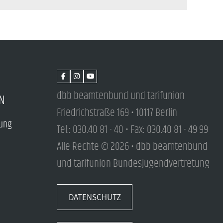
dbb beamtenbund und tarifunion
N
Friedrichstraße 169 • 10117 Berlin
tung
Tel.: 030.40 81 - 40 • Fax: 030.40 81 - 49 99
Alle Rechte © 2026 • dbb beamtenbund
und tarifunion Bundesjugendvertretung
DATENSCHUTZ