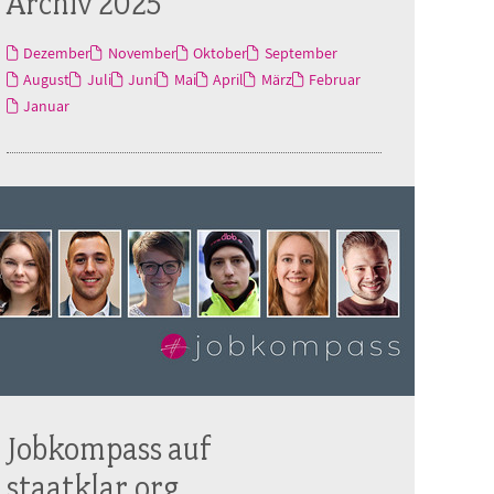
Archiv 2025
Dezember
November
Oktober
September
August
Juli
Juni
Mai
April
März
Februar
Januar
Jobkompass auf
staatklar.org