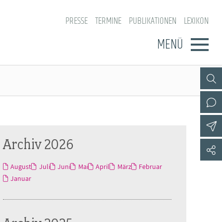
PRESSE
TERMINE
PUBLIKATIONEN
LEXIKON
MENÜ
Archiv 2026
August
Juli
Juni
Mai
April
März
Februar
Januar