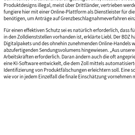
Produktdesigns illegal, meist über Drittländer, vertrieben werd
fungiere hier mit einer Online-Plattform als Dienstleister für di
benötigen, um Anträge auf Grenzbeschlagnahmeverfahren ein
Für einen effektiven Schutz sei es natürlich erforderlich, das
in den Zolldienststellen vorhanden ist, erklärte Liebl. Der BDZ
Digitalpakets und des ohnehin zunehmenden Online-Handels wie
abzufertigenden Sendungsvolumens hingewiesen. „Aus unserer 
Arbeitskräften erforderlich. Daran ändern auch die oft angepri
eine KI-Software entwickelt, die dem Zoll mittels automatisie
Identifizierung von Produktfälschungen erleichtern soll. Eine s
wie vor in jedem Einzelfall die finale Einschätzung vornehmen 