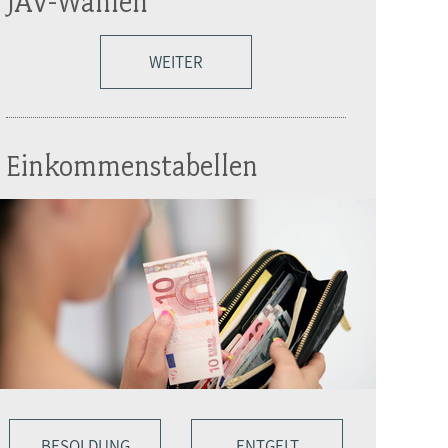
JAV-Wahlen
WEITER
Einkommenstabellen
BESOLDUNG
ENTGELT