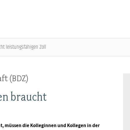
ht leistungsfähigen Zoll
ÜBER DIE DBB JUGEND - ÜBERBLICK
AUSBILDUNGSINFORMATIONEN - ÜBERBLICK
VERANSTALTUNGEN UND SEMINARE -
MITGLIEDSCHAFT & SERVICE - ÜBERBLICK
ÜBERBLICK
ft (BDZ)
Gremien
Jugend- und Auszubildendenvertretung
Rechtsschutz
Bundesjugendausschuss
en braucht
Kontakt
Hochschulen
Vorsorgewerk
Bundesjugendtag
Mitgliedsgewerkschaften
Jobkompass
Vorteilswelt
t, müssen die Kolleginnen und Kollegen in der