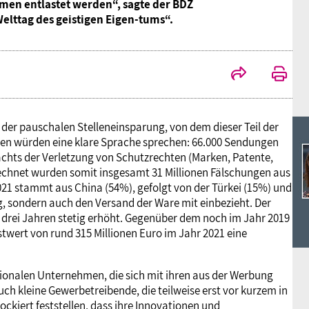
Ideencampus
en entlastet werden“, sagte der BDZ
Landesjugendbünde
Akademie
elttag des geistigen Eigen-tums“.
Parlamentarisches Sommerfest
Verlag
s der pauschalen Stelleneinsparung, von dem dieser Teil der
len würden eine klare Sprache sprechen: 66.000 Sendungen
achts der Verletzung von Schutzrechten (Marken, Patente,
rechnet wurden somit insgesamt 31 Millionen Fälschungen aus
021 stammt aus China (54%), gefolgt von der Türkei (15%) und
g, sondern auch den Versand der Ware mit einbezieht. Der
drei Jahren stetig erhöht. Gegenüber dem noch im Jahr 2019
stwert von rund 315 Millionen Euro im Jahr 2021 eine
nationalen Unternehmen, die sich mit ihren aus der Werbung
h kleine Gewerbetreibende, die teilweise erst vor kurzem in
ckiert feststellen, dass ihre Innovationen und