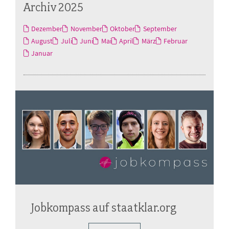
Archiv 2025
Dezember
November
Oktober
September
August
Juli
Juni
Mai
April
März
Februar
Januar
Jobkompass auf staatklar.org